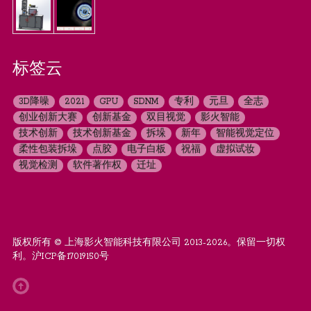
标签云
3D降噪
2021
GPU
SDNM
专利
元旦
全志
创业创新大赛
创新基金
双目视觉
影火智能
技术创新
技术创新基金
拆垛
新年
智能视觉定位
柔性包装拆垛
点胶
电子白板
祝福
虚拟试妆
视觉检测
软件著作权
迁址
版权所有 © 上海影火智能科技有限公司 2013-2026。保留一切权
利。
沪ICP备17019150号