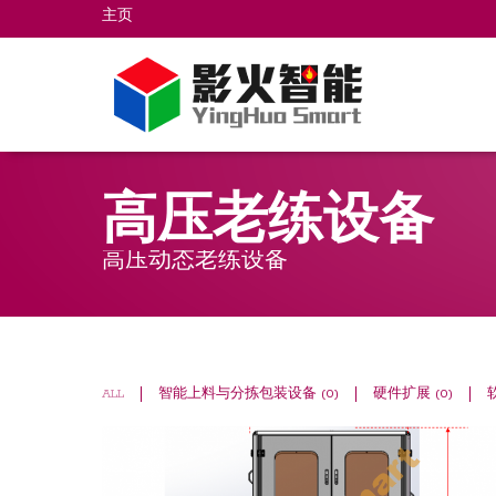
Go
主页
上海影火智能科技有限公司
to
main
navigation
高压老练设备
高压动态老练设备
ALL
智能上料与分拣包装设备
(0)
硬件扩展
(0)